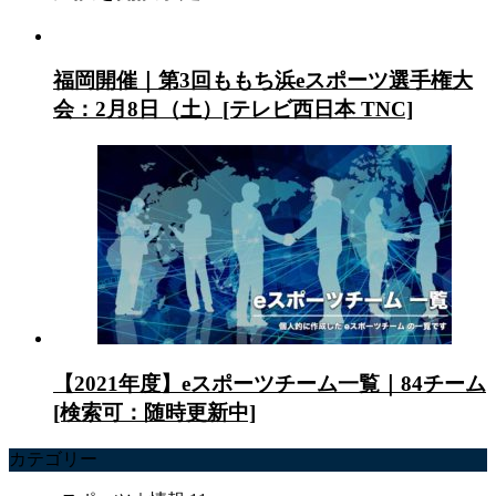
福岡開催｜第3回ももち浜eスポーツ選手権大
会：2月8日（土）[テレビ西日本 TNC]
【2021年度】eスポーツチーム一覧｜84チーム
[検索可：随時更新中]
カテゴリー