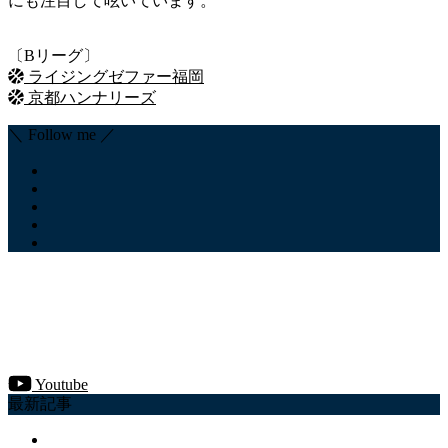
にも注目して呟いています。
〔Bリーグ〕
ライジングゼファー福岡
京都ハンナリーズ
＼ Follow me ／
Youtube
最新記事