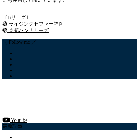
にも注目して呟いています。
〔Bリーグ〕
ライジングゼファー福岡
京都ハンナリーズ
＼ Follow me ／
Youtube
最新記事