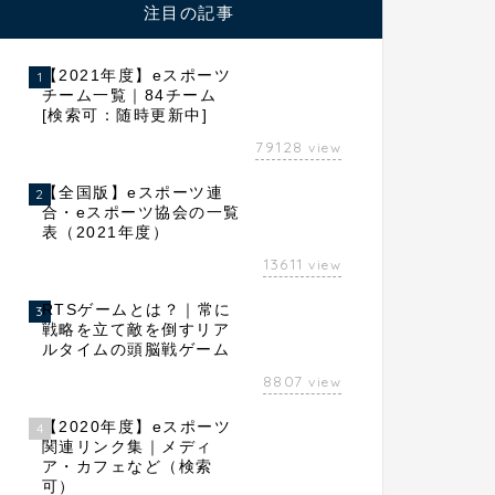
注目の記事
【2021年度】eスポーツ
1
チーム一覧｜84チーム
[検索可：随時更新中]
79128
view
【全国版】eスポーツ連
2
合・eスポーツ協会の一覧
表（2021年度）
13611
view
RTSゲームとは？｜常に
3
戦略を立て敵を倒すリア
ルタイムの頭脳戦ゲーム
8807
view
【2020年度】eスポーツ
4
関連リンク集｜メディ
ア・カフェなど（検索
可）