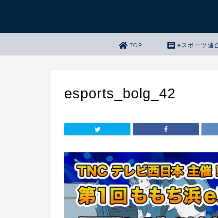
TOP
eスポーツ連
esports_bolg_42