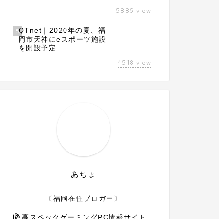
5885
view
QTnet｜2020年の夏、福
5
岡市天神にeスポーツ施設
を開設予定
4518
view
あちょ
〔福岡在住ブロガー〕
高スペックゲーミングPC情報サイト