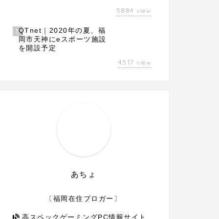
5884
view
QTnet｜2020年の夏、福
5
岡市天神にeスポーツ施設
を開設予定
4517
view
あちょ
〔福岡在住ブロガー〕
高スペックゲーミングPC情報サイト