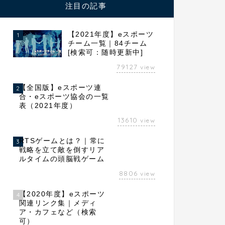
注目の記事
【2021年度】eスポーツ
1
チーム一覧｜84チーム
[検索可：随時更新中]
79127
view
【全国版】eスポーツ連
2
合・eスポーツ協会の一覧
表（2021年度）
13610
view
RTSゲームとは？｜常に
3
戦略を立て敵を倒すリア
ルタイムの頭脳戦ゲーム
8806
view
【2020年度】eスポーツ
4
関連リンク集｜メディ
ア・カフェなど（検索
可）