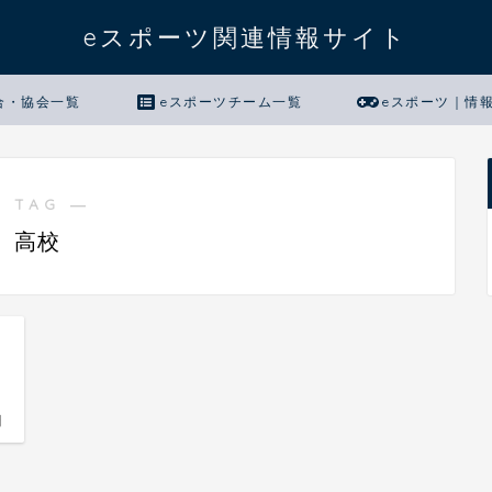
eスポーツ関連情報サイト
合・協会一覧
eスポーツチーム一覧
eスポーツ｜情
 TAG ―
高校
！
日