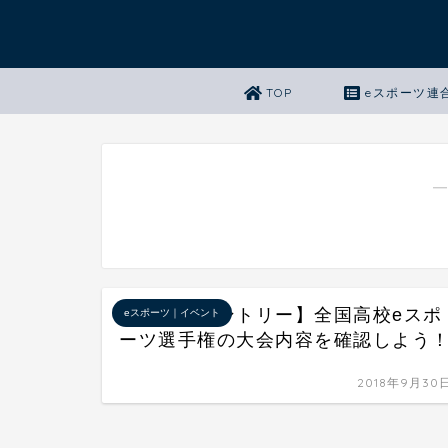
TOP
eスポーツ連
―
【今すぐエントリー】全国高校eスポ
eスポーツ｜イベント
ーツ選手権の大会内容を確認しよう
2018年9月30