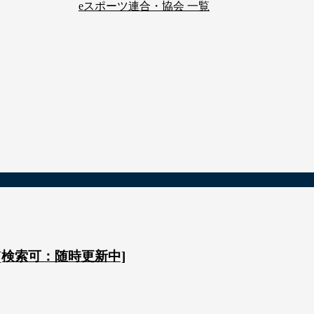
eスポーツ連合・協会 一覧
 [検索可：随時更新中]