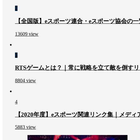
2
【全国版】eスポーツ連合・eスポーツ協会の一覧
13609
view
3
RTSゲームとは？｜常に戦略を立て敵を倒す
8804
view
4
【2020年度】eスポーツ関連リンク集｜メデ
5883
view